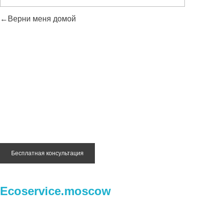
Верни меня домой
Остались вопросы?
Оставьте заявку на бесплатную консультацию и наш
специалист ответит на все ваши вопросы и предоставит
оценку стоимости утилизации
Бесплатная консультация
Ecoservice.moscow