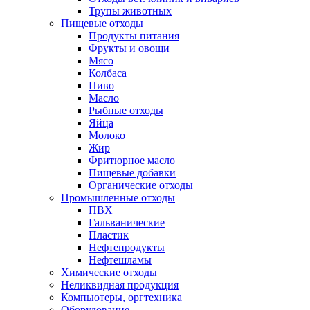
Трупы животных
Пищевые отходы
Продукты питания
Фрукты и овощи
Мясо
Колбаса
Пиво
Масло
Рыбные отходы
Яйца
Молоко
Жир
Фритюрное масло
Пищевые добавки
Органические отходы
Промышленные отходы
ПВХ
Гальванические
Пластик
Нефтепродукты
Нефтешламы
Химические отходы
Неликвидная продукция
Компьютеры, оргтехника
Оборудование