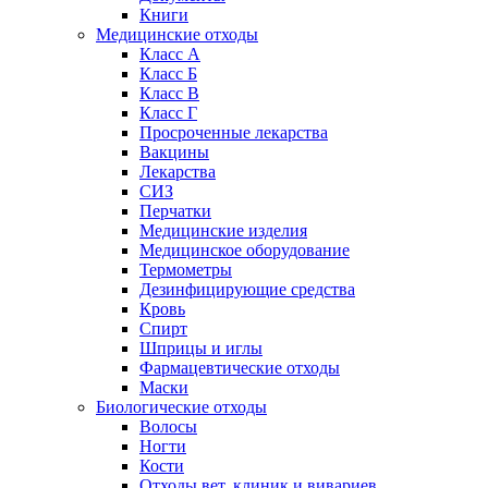
Книги
Медицинские отходы
Класс А
Класс Б
Класс В
Класс Г
Просроченные лекарства
Вакцины
Лекарства
СИЗ
Перчатки
Медицинские изделия
Медицинское оборудование
Термометры
Дезинфицирующие средства
Кровь
Спирт
Шприцы и иглы
Фармацевтические отходы
Маски
Биологические отходы
Волосы
Ногти
Кости
Отходы вет. клиник и вивариев