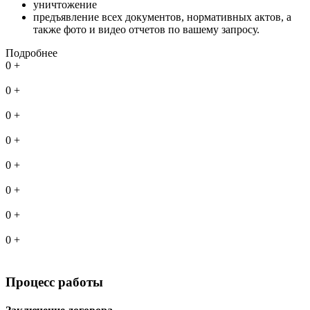
уничтожение
предъявление всех документов, нормативных актов, а
также фото и видео отчетов по вашему запросу.
Подробнее
0
+
тонн отходов утилизировано
0
+
лет занимаемся экологией
0
+
классов опасных отходов
0
+
клиентов каждый год
0
+
тонн отходов утилизировано
0
+
лет занимаемся экологией
0
+
классов опасных отходов
0
+
клиентов каждый год
Процесс работы